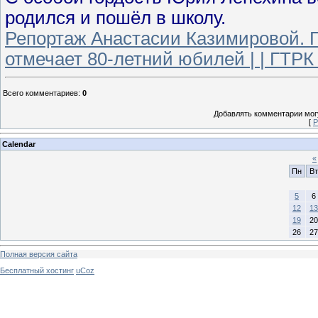
родился и пошёл в школу.
Репортаж Анастасии Казимировой. 
отмечает 80-летний юбилей | | ГТРК
Всего комментариев
:
0
Добавлять комментарии могу
[
Р
Calendar
«
Пн
Вт
5
6
12
13
19
20
26
27
Полная версия сайта
Бесплатный хостинг
uCoz