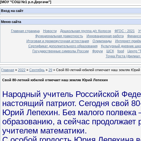
[
МОУ "СОШ №1 р.п.Дергачи"
]
Вход на сайт
Меню сайта
Главная страница
Новости
Дошкольная группа д/с Колосок
ФГОС - 2021
У
Функциональная грамотность
Инновационная работа
Финансо
Итоговая и промежуточная аттестация
Олимпиады
Интернет-приё
Сертификат дополнительного образования
Культурный дневник шко
Государственные символы России
Форум
ШСК
food
Центр "Т
Точка Роста (филиал 
Главная
»
2022
»
Сентябрь
»
29
» Свой 80-летний юбилей отмечает наш земляк Юрий
Свой 80-летний юбилей отмечает наш земляк Юрий Лепехин
Народный учитель Российской Федера
настоящий патриот. Сегодня свой 8
Юрий Лепехин. Без малого полвека 
образованию, а сейчас продолжает р
учителем математики.
С особой гордость Юрия Лепехина в