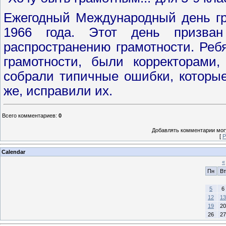
Ежегодный Международный день г
1966 года. Этот день призван
распространению грамотности. Ребя
грамотности, были корректорами,
собрали типичные ошибки, которые
же, исправили их.
Всего комментариев
:
0
Добавлять комментарии могу
[
Р
Calendar
«
Пн
Вт
5
6
12
13
19
20
26
27