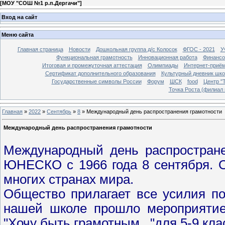
[
МОУ "СОШ №1 р.п.Дергачи"
]
Вход на сайт
Меню сайта
Главная страница
Новости
Дошкольная группа д/с Колосок
ФГОС - 2021
У
Функциональная грамотность
Инновационная работа
Финансо
Итоговая и промежуточная аттестация
Олимпиады
Интернет-приё
Сертификат дополнительного образования
Культурный дневник шко
Государственные символы России
Форум
ШСК
food
Центр "Т
Точка Роста (филиал 
Главная
»
2022
»
Сентябрь
»
8
» Международный день распространения грамотности
Международный день распространения грамотности
Международный день распростране
ЮНЕСКО с 1966 года 8 сентября. О
многих странах мира.
Общество прилагает все усилия по
нашей школе прошло мероприятие,
"Хочу быть грамотным..."для 5-9 кла