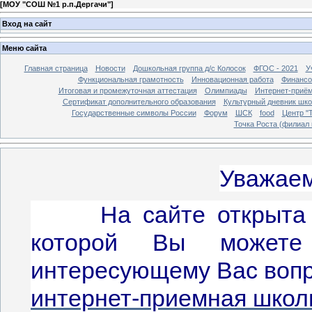
[
МОУ "СОШ №1 р.п.Дергачи"
]
Вход на сайт
Меню сайта
Главная страница
Новости
Дошкольная группа д/с Колосок
ФГОС - 2021
У
Функциональная грамотность
Инновационная работа
Финансо
Итоговая и промежуточная аттестация
Олимпиады
Интернет-приё
Сертификат дополнительного образования
Культурный дневник шко
Государственные символы России
Форум
ШСК
food
Центр "Т
Точка Роста (филиал 
Уважаем
На сайте открыта ин
которой Вы можете
интересующему Вас вопр
интернет-приемная шко